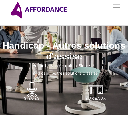
Handicap - Autres solutions
d'assise
Accueil
Nos produits
Sièges
/
/
/
Handicap - Autres solutions d'assise
SIÈGES
BUREAUX