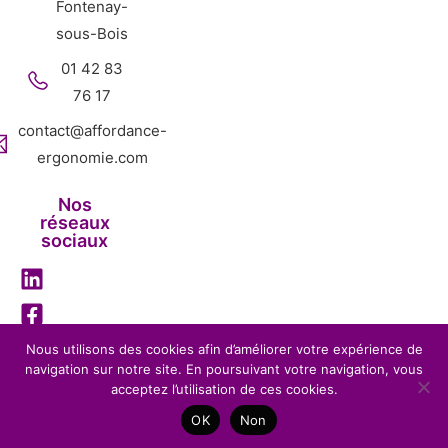
Fontenay-
sous-Bois
01 42 83
76 17
contact@affordance-
ergonomie.com
Nos
réseaux
sociaux
Nous utilisons des cookies afin d’améliorer votre expérience de
navigation sur notre site. En poursuivant votre navigation, vous
Mentions légales
Politique de confidentialité
acceptez l’utilisation de ces cookies.
Affordance Ergonomie – 2026 – Tous droits réservés-
OK
Non
Réalisation
BENEFITS WEB