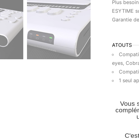
Plus besoin 
ESYTIME suf
Garantie de
ATOUTS
Compatib
eyes, Cobr
Compatib
1 seul a
Vous s
complém
C'es