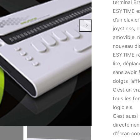
terminal Bra
ESYTIME est
d’un clavie
joysticks, 
amovible, m
nouveau dis
ESYTIME ré
lire, dépla
sans avoir 
doigts l’aff
C’est un vr
tous les fo
logiciels.
C’est aussi
directement
d’écran com