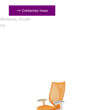
⟶ Contactez-nous
éficiences
,
Visuelle
nces