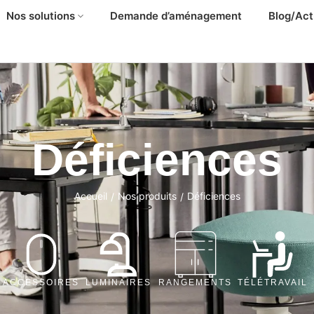
Nos solutions
Demande d’aménagement
Blog/Act
Déficiences
Accueil
Nos produits
Déficiences
/
/
ACCESSOIRES
LUMINAIRES
RANGEMENTS
TÉLÉTRAVAIL