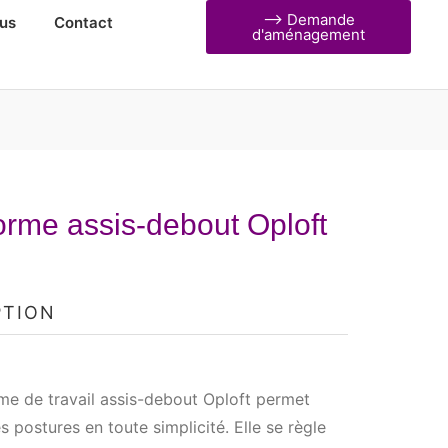
⟶ Demande
us
Contact
d'aménagement
orme assis-debout Oploft
PTION
me de travail assis-debout Oploft permet
es postures en toute simplicité. Elle se règle