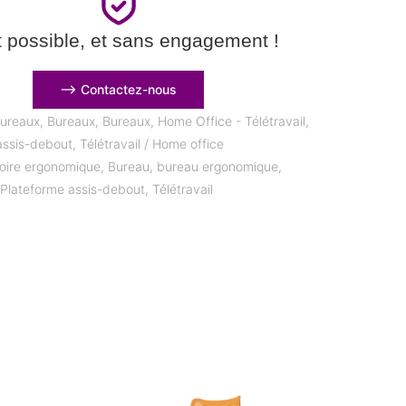
t possible, et sans engagement !
⟶ Contactez-nous
ureaux
,
Bureaux
,
Bureaux
,
Home Office - Télétravail
,
assis-debout
,
Télétravail / Home office
oire ergonomique
,
Bureau
,
bureau ergonomique
,
,
Plateforme assis-debout
,
Télétravail