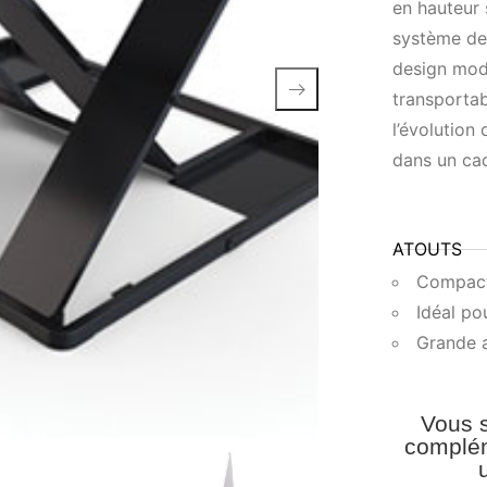
en hauteur s
système de 
design moder
transportabl
l’évolutio
dans un cad
ATOUTS
Compact
Idéal po
Grande a
Vous s
complém