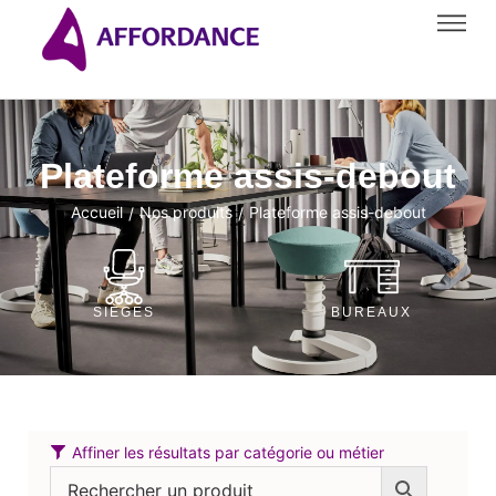
Plateforme assis-debout
Accueil
Nos produits
Plateforme assis-debout
/
/
SIÈGES
BUREAUX
Affiner les résultats par catégorie ou métier