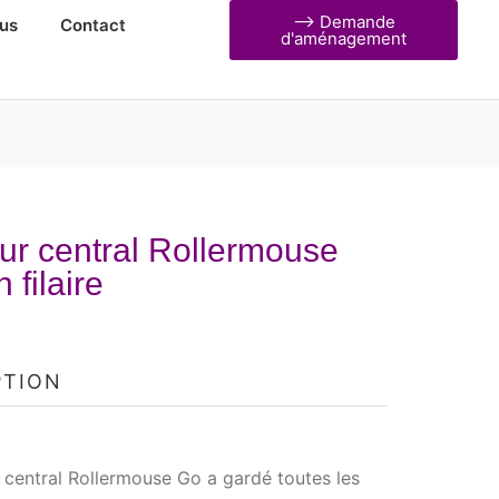
⟶ Demande
us
Contact
d'aménagement
ur central Rollermouse
 filaire
PTION
 central Rollermouse Go a gardé toutes les