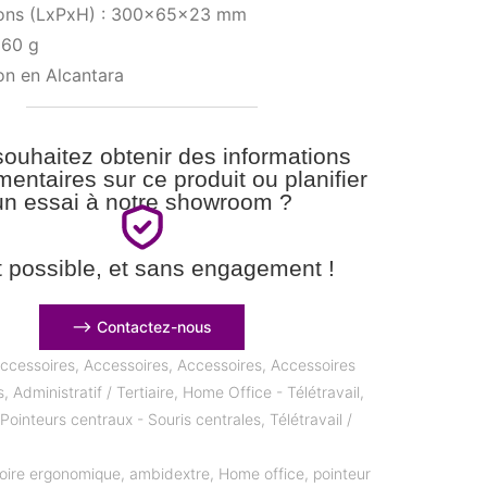
ons (LxPxH) : 300x65x23 mm
360 g
on en Alcantara
ouhaitez obtenir des informations
entaires sur ce produit ou planifier
un essai à notre showroom ?
t possible, et sans engagement !
⟶ Contactez-nous
ccessoires
,
Accessoires
,
Accessoires
,
Accessoires
s
,
Administratif / Tertiaire
,
Home Office - Télétravail
,
,
Pointeurs centraux - Souris centrales
,
Télétravail /
oire ergonomique
,
ambidextre
,
Home office
,
pointeur