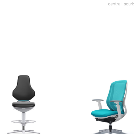
central
,
souri