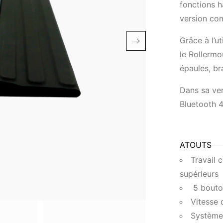
fonctions h
version com
Grâce à l’u
le Rollerm
épaules, br
Dans sa ver
Bluetooth 4
ATOUTS
Travail 
supérieurs
5 bouto
Vitesse 
Système