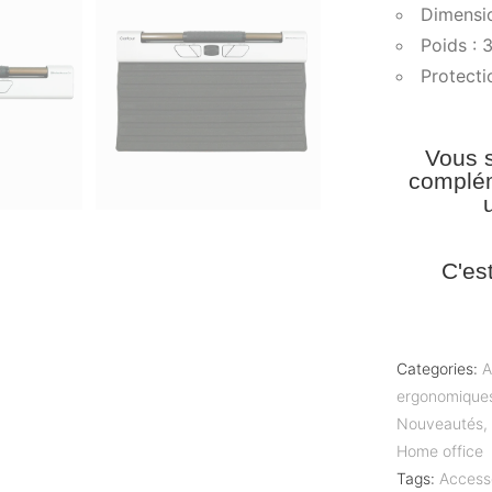
Dimensi
Poids : 
Protecti
Vous s
complém
C'es
Categories:
A
ergonomique
Nouveautés
Home office
Tags:
Access