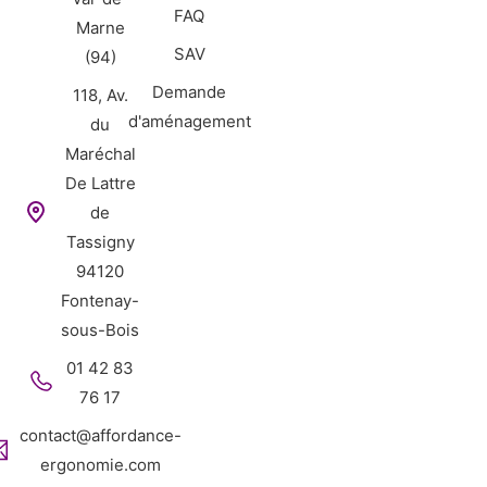
FAQ
Marne
SAV
(94)
Demande
118, Av.
d'aménagement
du
Maréchal
De Lattre
de
Tassigny
94120
Fontenay-
sous-Bois
01 42 83
76 17
contact@affordance-
ergonomie.com