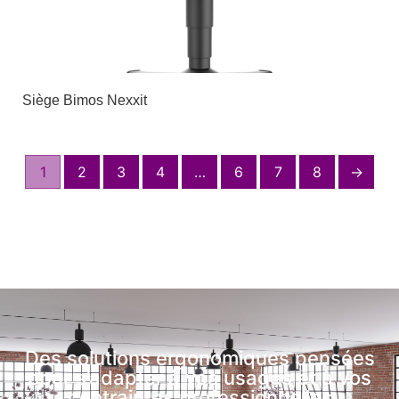
Siège Bimos Nexxit
1
2
3
4
…
6
7
8
→
Des solutions ergonomiques pensées
pour s’adapter à vos usages et à vos
contraintes professionnelles