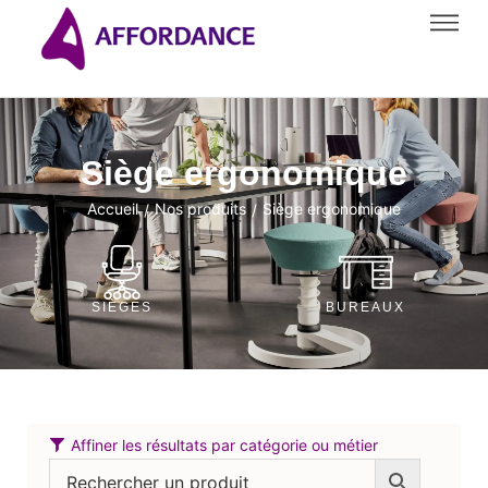
Siège ergonomique
Accueil
Nos produits
Siège ergonomique
/
/
SIÈGES
BUREAUX
Affiner les résultats par catégorie ou métier