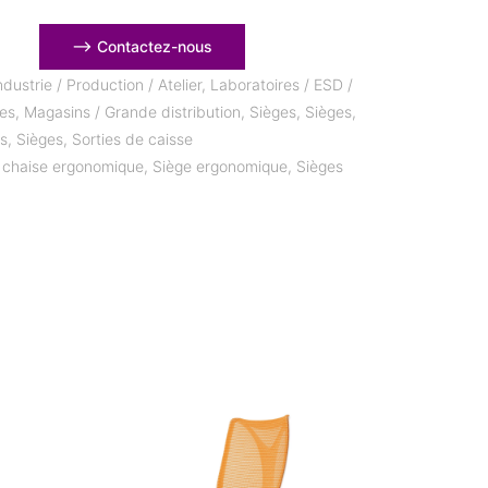
⟶ Contactez-nous
ndustrie / Production / Atelier
,
Laboratoires / ESD /
hes
,
Magasins / Grande distribution
,
Sièges
,
Sièges
,
es
,
Sièges
,
Sorties de caisse
,
chaise ergonomique
,
Siège ergonomique
,
Sièges