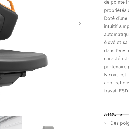
de pointe 
propriétés 
Doté d’une 
intuitif sim
automatiqu
élevé et sa
dans l’envi
caractérist
partenaire 
Nexxit est 
applications
travail ESD
ATOUTS
Des poig