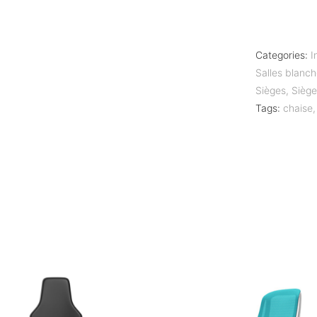
Categories:
I
Salles blanc
Sièges
,
Sièg
Tags:
chaise