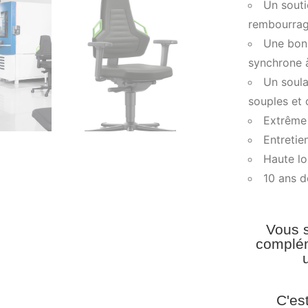
Un souti
rembourrag
Une bonn
synchrone 
Un soul
souples et 
Extrême 
Entretien
Haute lo
10 ans d
Vous s
complém
C'es