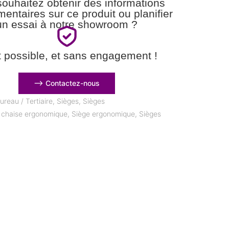
ouhaitez obtenir des informations
entaires sur ce produit ou planifier
un essai à notre showroom ?
t possible, et sans engagement !
⟶ Contactez-nous
ureau / Tertiaire
,
Sièges
,
Sièges
,
chaise ergonomique
,
Siège ergonomique
,
Sièges