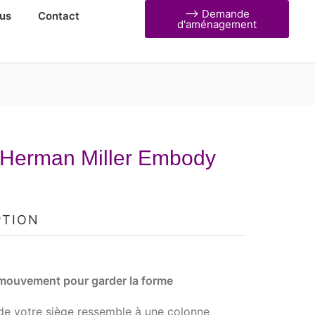
⟶ Demande
us
Contact
d'aménagement
 Herman Miller Embody
PTION
 mouvement pour garder la forme
de votre siège ressemble à une colonne