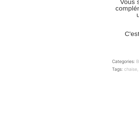
Vous s
complém
C'es
Categories:
B
Tags:
chaise