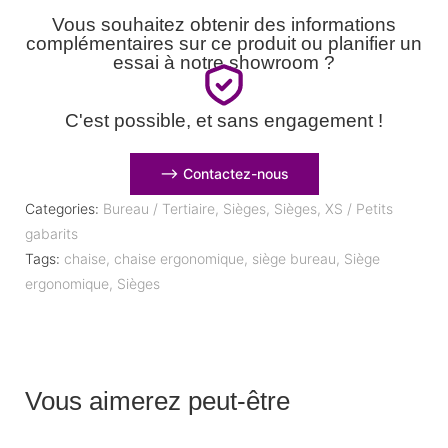
Vous souhaitez obtenir des informations
complémentaires sur ce produit ou planifier un
essai à notre showroom ?
C'est possible, et sans engagement !
⟶ Contactez-nous
Categories:
Bureau / Tertiaire
,
Sièges
,
Sièges
,
XS / Petits
gabarits
Tags:
chaise
,
chaise ergonomique
,
siège bureau
,
Siège
ergonomique
,
Sièges
Vous aimerez peut-être