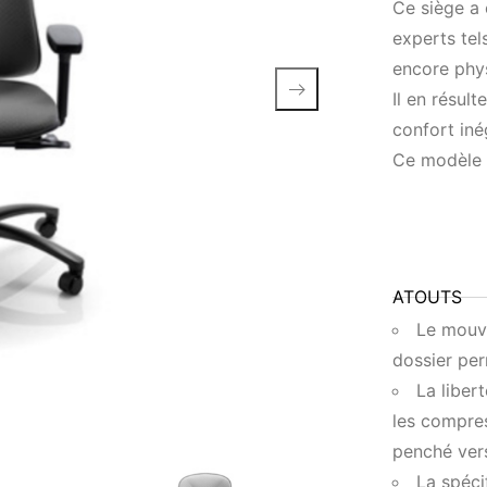
Ce siège a 
experts te
encore phy
Il en résul
confort iné
Ce modèle d
ATOUTS
Le mouve
dossier per
La liber
les compres
penché vers
La spéci