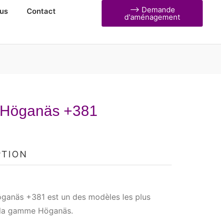
⟶ Demande
us
Contact
d'aménagement
 Höganäs +381
PTION
öganäs +381 est un des modèles les plus
 la gamme Höganäs.