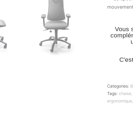
mouvement n
Vous s
complém
C'es
Categories:
B
Tags:
chaise
ergonomique