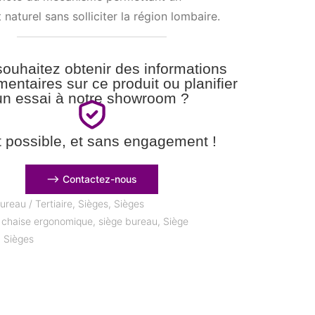
aturel sans solliciter la région lombaire.
ouhaitez obtenir des informations
entaires sur ce produit ou planifier
un essai à notre showroom ?
t possible, et sans engagement !
⟶ Contactez-nous
ureau / Tertiaire
,
Sièges
,
Sièges
,
chaise ergonomique
,
siège bureau
,
Siège
,
Sièges