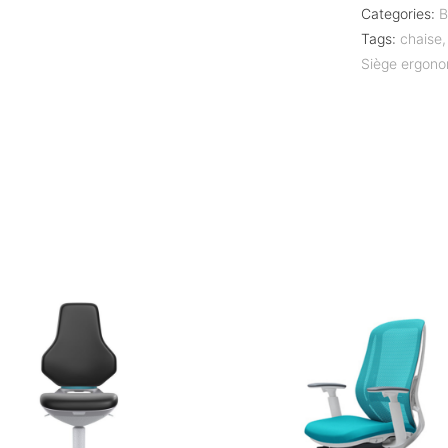
Categories:
B
Tags:
chaise
Siège ergon