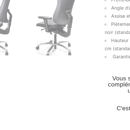
Angle d’
Assise e
Piètemen
noir (stand
Hauteur 
cm (standa
Garantie
Vous s
complém
C'es