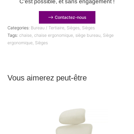
C'est possible, et sans engagement !
⟶ Contactez-nous
Categories:
Bureau / Tertiaire
,
Sièges
,
Sièges
Tags:
chaise
,
chaise ergonomique
,
siège bureau
,
Siège
ergonomique
,
Sièges
Vous aimerez peut-être