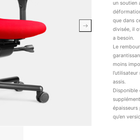
un soutien
déformation
que dans ce
divisée, il 
a besoin.
Le rembourr
garantissan
moins impor
l’utilisateu
assis.
Disponible
supplément
épaisseurs 
qu’en versi