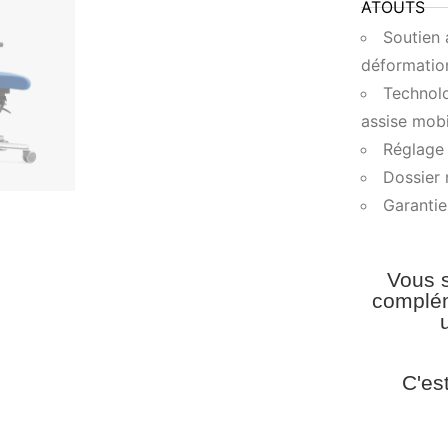
ATOUTS
Soutien 
déformation
Technol
assise mobi
Réglage 
Dossier 
Garantie
Vous s
complém
C'es