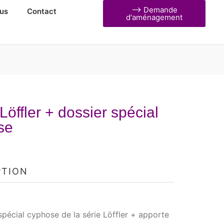
⟶ Demande
us
Contact
d'aménagement
Löffler + dossier spécial
se
PTION
spécial cyphose de la série Löffler + apporte