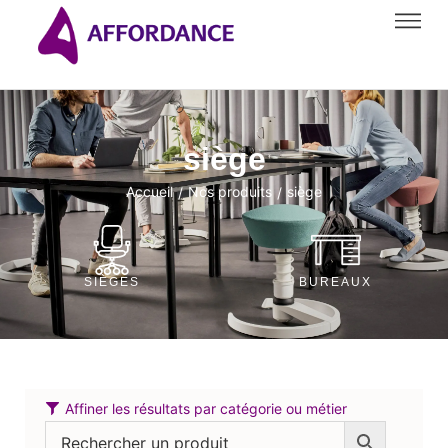
siège
Accueil
Nos produits
siège
/
/
SIÈGES
BUREAUX
Affiner les résultats par catégorie ou métier