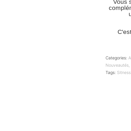
Vous s
complém
C'es
Categories:
A
Nouveautés
Tags:
Sitness