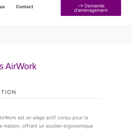
⟶ Demande
us
Contact
d'aménagement
s AirWork
PTION
AirWork est un siège actif conçu pour le
a maison, offrant un soutien ergonomique