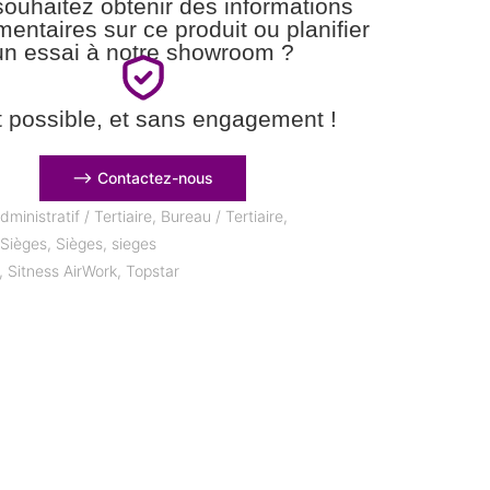
ouhaitez obtenir des informations
entaires sur ce produit ou planifier
un essai à notre showroom ?
t possible, et sans engagement !
⟶ Contactez-nous
dministratif / Tertiaire
,
Bureau / Tertiaire
,
,
Sièges
,
Sièges
,
sieges
,
Sitness AirWork
,
Topstar