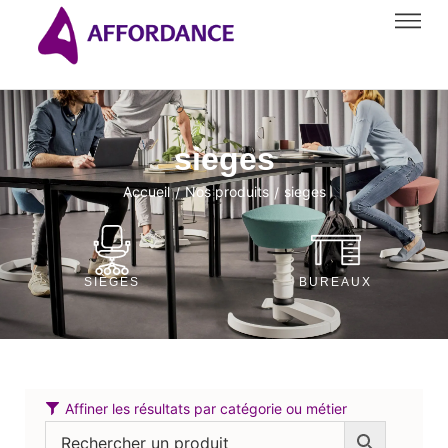
sieges
Accueil
Nos produits
sieges
/
/
SIÈGES
BUREAUX
Affiner les résultats par catégorie ou métier