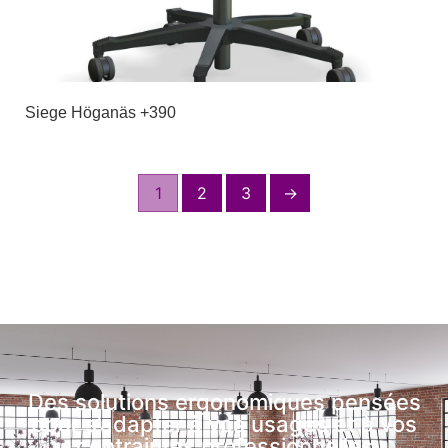
Siege Höganäs +390
1
2
3
→
Des solutions ergonomiques pensées
pour s’adapter à vos usages et à vos
contraintes professionnelles