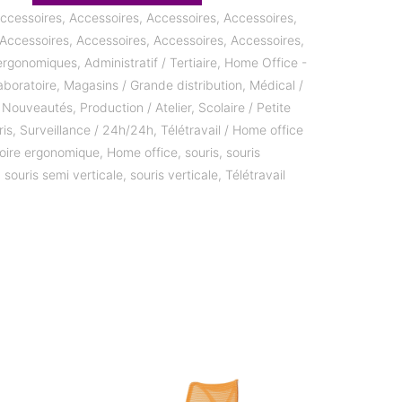
ccessoires
,
Accessoires
,
Accessoires
,
Accessoires
,
Accessoires
,
Accessoires
,
Accessoires
,
Accessoires
,
ergonomiques
,
Administratif / Tertiaire
,
Home Office -
aboratoire
,
Magasins / Grande distribution
,
Médical /
,
Nouveautés
,
Production / Atelier
,
Scolaire / Petite
ris
,
Surveillance / 24h/24h
,
Télétravail / Home office
oire ergonomique
,
Home office
,
souris
,
souris
,
souris semi verticale
,
souris verticale
,
Télétravail