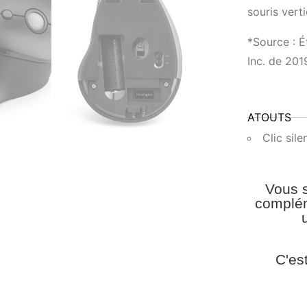
souris verti
*Source : 
Inc. de 201
ATOUTS
Clic sil
Vous s
complém
C'es