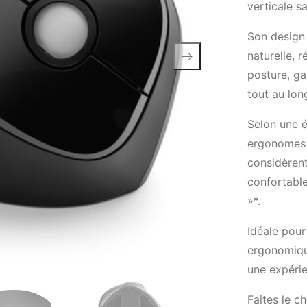
verticale sa
Son design
naturelle, 
posture, ga
tout au lon
Selon une 
ergonomes p
considèrent
confortable
»*.
Idéale pour
ergonomique
une expérie
Faites le c