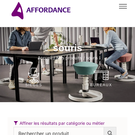
souris
Accueil
Nos produits
souris
/
/
SIÈGES
BUREAUX
Affiner les résultats par catégorie ou métier