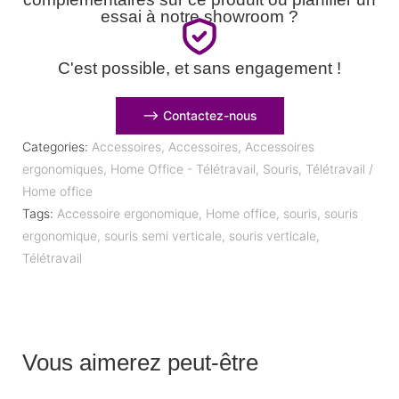
essai à notre showroom ?
C'est possible, et sans engagement !
⟶ Contactez-nous
Categories:
Accessoires
,
Accessoires
,
Accessoires
ergonomiques
,
Home Office - Télétravail
,
Souris
,
Télétravail /
Home office
Tags:
Accessoire ergonomique
,
Home office
,
souris
,
souris
ergonomique
,
souris semi verticale
,
souris verticale
,
Télétravail
Vous aimerez peut-être