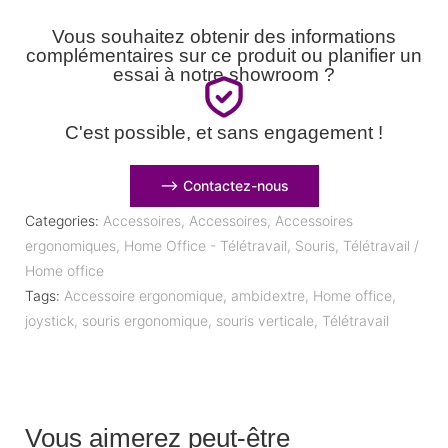
Vous souhaitez obtenir des informations
complémentaires sur ce produit ou planifier un
essai à notre showroom ?
C'est possible, et sans engagement !
⟶ Contactez-nous
Categories:
Accessoires
,
Accessoires
,
Accessoires
ergonomiques
,
Home Office - Télétravail
,
Souris
,
Télétravail /
Home office
Tags:
Accessoire ergonomique
,
ambidextre
,
Home office
,
joystick
,
souris ergonomique
,
souris verticale
,
Télétravail
Vous aimerez peut-être