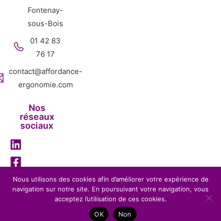
Fontenay-
sous-Bois
01 42 83
76 17
contact@affordance-
ergonomie.com
Nos
réseaux
sociaux
Nous utilisons des cookies afin d’améliorer votre expérience de
navigation sur notre site. En poursuivant votre navigation, vous
Mentions légales
Politique de confidentialité
acceptez l’utilisation de ces cookies.
Affordance Ergonomie – 2026 – Tous droits réservés-
OK
Non
Réalisation
BENEFITS WEB