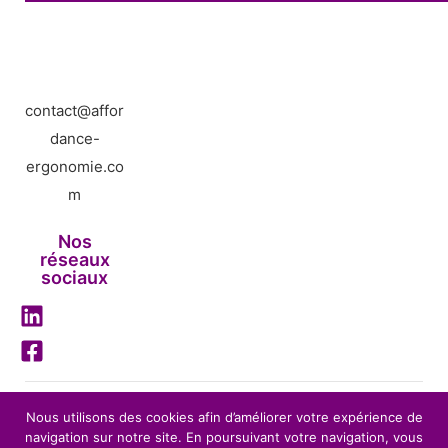
contact@affor
dance-
ergonomie.co
m
Nos
réseaux
sociaux
Mentions légales
Nous utilisons des cookies afin d’améliorer votre expérience de
navigation sur notre site. En poursuivant votre navigation, vous
Politique de confidentialité