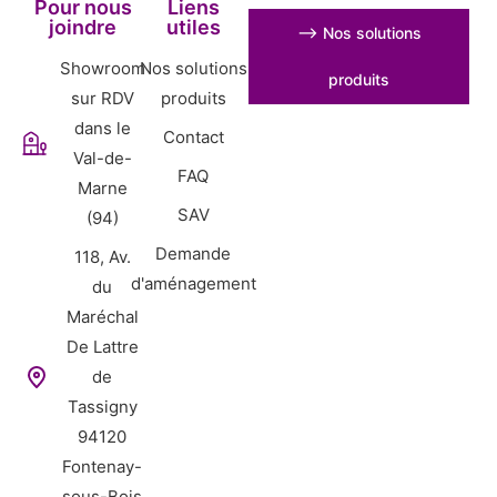
Pour nous
Liens
joindre
utiles
⟶ Nos solutions
Showroom
Nos solutions
produits
sur RDV
produits
dans le
Contact
Val-de-
FAQ
Marne
SAV
(94)
Demande
118, Av.
d'aménagement
du
Maréchal
De Lattre
de
Tassigny
94120
Fontenay-
sous-Bois