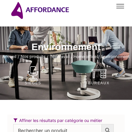
Environnement
Accueil
Nos produits
Télétravail / Home office
Environnement
/
/
/
SIÈGES
BUREAUX
Affiner les résultats par catégorie ou métier