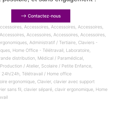
⟶ Contactez-nous
ccessoires
,
Accessoires
,
Accessoires
,
Accessoires
,
Accessoires
,
Accessoires
,
Accessoires
,
Accessoires
,
ergonomiques
,
Administratif / Tertiaire
,
Claviers -
iques
,
Home Office - Télétravail
,
Laboratoire
,
ande distribution
,
Médical / Paramédical
,
,
Production / Atelier
,
Scolaire / Petite Enfance
,
 / 24h/24h
,
Télétravail / Home office
oire ergonomique
,
Clavier
,
clavier avec support
ier sans fil
,
clavier séparé
,
clavir ergonomique
,
Home
avail