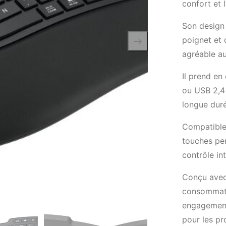
confort et 
Son design 
poignet et 
agréable au
Il prend en
ou USB 2,4 
longue duré
Compatible
touches pe
contrôle in
Conçu avec
consommatio
engagement
pour les pr