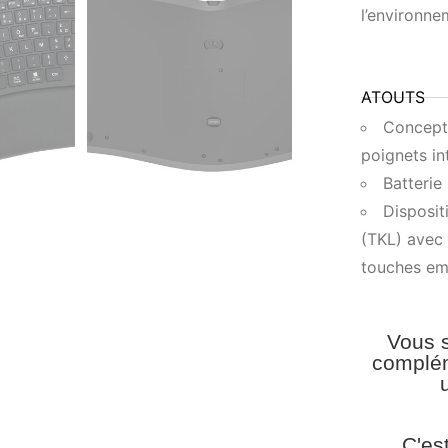
l’environne
ATOUTS
Concepti
poignets in
Batteri
Disposit
(TKL) avec 
touches em
Vous s
complém
C'es