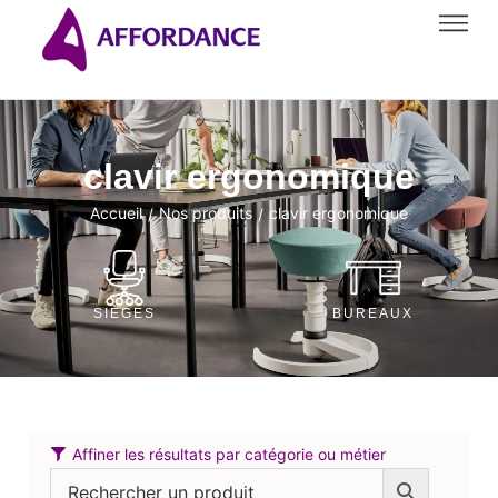
clavir ergonomique
Accueil
Nos produits
clavir ergonomique
/
/
SIÈGES
BUREAUX
Affiner les résultats par catégorie ou métier