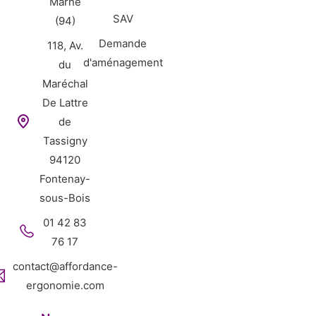
Marne
SAV
(94)
Demande
118, Av.
d'aménagement
du
Maréchal
De Lattre
de
Tassigny
94120
Fontenay-
sous-Bois
01 42 83
76 17
contact@affordance-
ergonomie.com