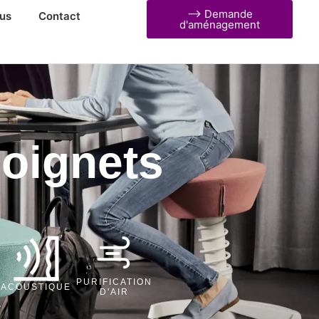
⟶ Demande
us
Contact
d'aménagement
poignets
PURIFICATION
ACOUSTIQUE
D'AIR