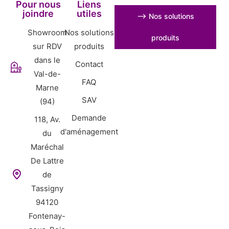
Pour nous
Liens
joindre
utiles
⟶ Nos solutions
Showroom
Nos solutions
produits
sur RDV
produits
dans le
Contact
Val-de-
FAQ
Marne
SAV
(94)
Demande
118, Av.
d'aménagement
du
Maréchal
De Lattre
de
Tassigny
94120
Fontenay-