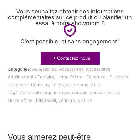
Vous souhaitez obtenir des informations
complémentaires sur ce produit ou planifier un
essai à notre showroom ?
C'est possible, et sans engagement !
⟶ Contactez-nous
Categories:
Accessoires
,
Accessoires
,
Accessoires
,
Administratif / Tertiaire
,
Home Office - Télétravail
,
Supports
corporels - Coussins
,
Télétravail / Home office
Tags:
Accessoire ergonomique
,
coussin
,
coussin assise
,
Home office
,
Télétravail
,
véhicule
,
voiture
Vous aimerez peut-être