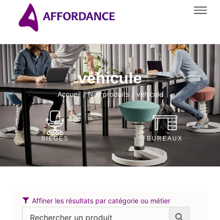
véhicule
Accueil
Nos produits
véhicule
/
/
SIÈGES
BUREAUX
Affiner les résultats par catégorie ou métier