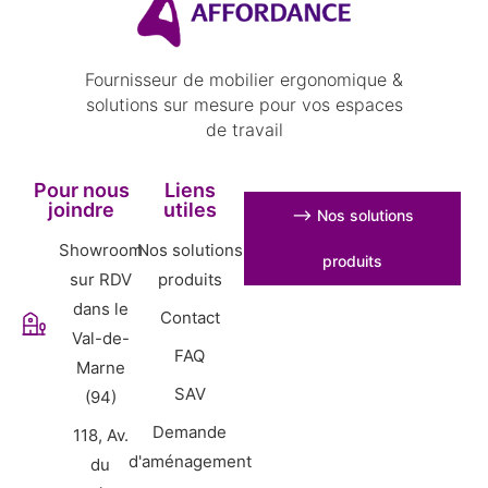
Fournisseur de mobilier ergonomique &
solutions sur mesure pour vos espaces
de travail
Pour nous
Liens
joindre
utiles
⟶ Nos solutions
Showroom
Nos solutions
produits
sur RDV
produits
dans le
Contact
Val-de-
FAQ
Marne
SAV
(94)
Demande
118, Av.
d'aménagement
du