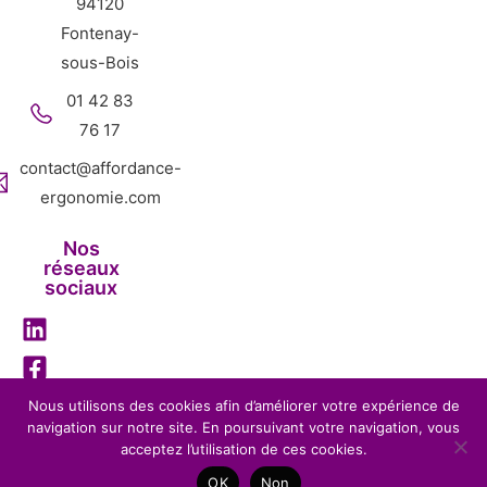
94120
Fontenay-
sous-Bois
01 42 83
76 17
contact@affordance-
ergonomie.com
Nos
réseaux
sociaux
Nous utilisons des cookies afin d’améliorer votre expérience de
navigation sur notre site. En poursuivant votre navigation, vous
Mentions légales
Politique de confidentialité
acceptez l’utilisation de ces cookies.
Affordance Ergonomie – 2026 – Tous droits réservés-
OK
Non
Réalisation
BENEFITS WEB