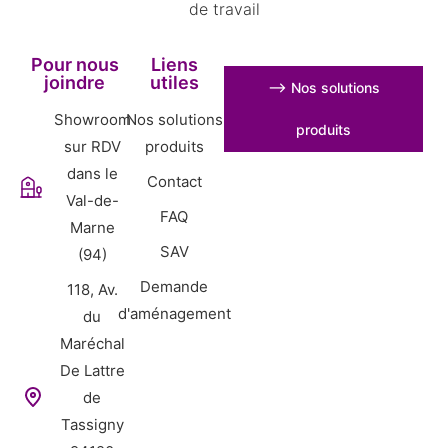
de travail
Pour nous
Liens
joindre
utiles
⟶ Nos solutions
Showroom
Nos solutions
produits
sur RDV
produits
dans le
Contact
Val-de-
FAQ
Marne
SAV
(94)
Demande
118, Av.
d'aménagement
du
Maréchal
De Lattre
de
Tassigny