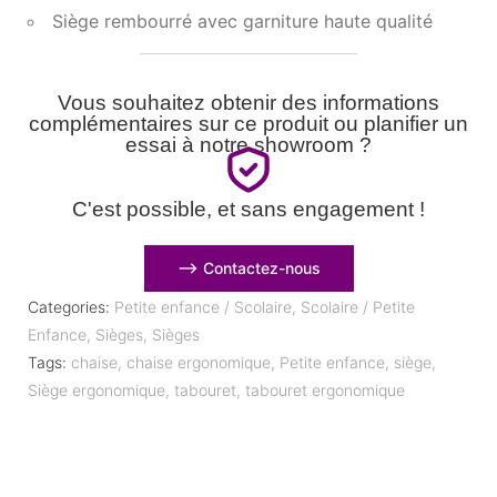
Siège rembourré avec garniture haute qualité
Vous souhaitez obtenir des informations
complémentaires sur ce produit ou planifier un
essai à notre showroom ?
C'est possible, et sans engagement !
⟶ Contactez-nous
Categories:
Petite enfance / Scolaire
,
Scolaire / Petite
Enfance
,
Sièges
,
Sièges
Tags:
chaise
,
chaise ergonomique
,
Petite enfance
,
siège
,
Siège ergonomique
,
tabouret
,
tabouret ergonomique