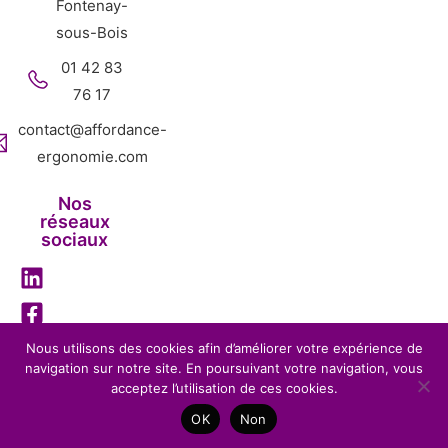
Fontenay-
sous-Bois
01 42 83
76 17
contact@affordance-
ergonomie.com
Nos
réseaux
sociaux
Nous utilisons des cookies afin d’améliorer votre expérience de
navigation sur notre site. En poursuivant votre navigation, vous
Mentions légales
Politique de confidentialité
acceptez l’utilisation de ces cookies.
Affordance Ergonomie – 2026 – Tous droits réservés-
OK
Non
Réalisation
BENEFITS WEB