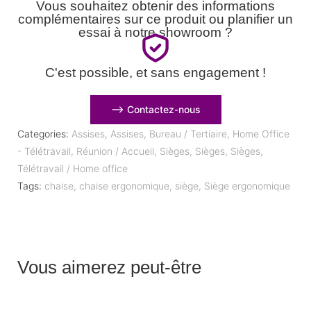
Vous souhaitez obtenir des informations
complémentaires sur ce produit ou planifier un
essai à notre showroom ?
C'est possible, et sans engagement !
⟶ Contactez-nous
Categories:
Assises
,
Assises
,
Bureau / Tertiaire
,
Home Office
- Télétravail
,
Réunion / Accueil
,
Sièges
,
Sièges
,
Sièges
,
Télétravail / Home office
Tags:
chaise
,
chaise ergonomique
,
siège
,
Siège ergonomique
Vous aimerez peut-être