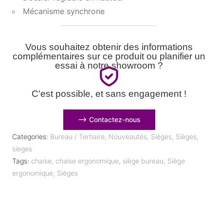
Mécanisme synchrone
Vous souhaitez obtenir des informations
complémentaires sur ce produit ou planifier un
essai à notre showroom ?
C'est possible, et sans engagement !
⟶ Contactez-nous
Categories:
Bureau / Tertiaire
,
Nouveautés
,
Sièges
,
Sièges
,
sieges
Tags:
chaise
,
chaise ergonomique
,
siège bureau
,
Siège
ergonomique
,
Sièges