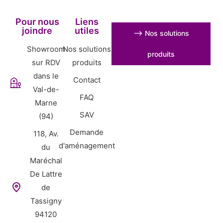
Pour nous
Liens
joindre
utiles
⟶ Nos solutions
Showroom
Nos solutions
produits
sur RDV
produits
dans le
Contact
Val-de-
FAQ
Marne
SAV
(94)
Demande
118, Av.
d'aménagement
du
Maréchal
De Lattre
de
Tassigny
94120