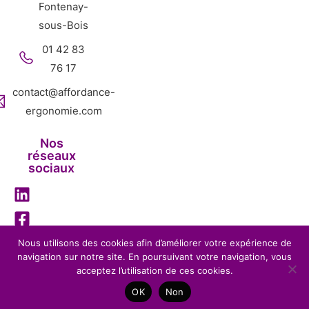
Fontenay-
sous-Bois
01 42 83
76 17
contact@affordance-
ergonomie.com
Nos
réseaux
sociaux
Nous utilisons des cookies afin d’améliorer votre expérience de
navigation sur notre site. En poursuivant votre navigation, vous
Mentions légales
Politique de confidentialité
acceptez l’utilisation de ces cookies.
Affordance Ergonomie – 2026 – Tous droits réservés-
OK
Non
Réalisation
BENEFITS WEB