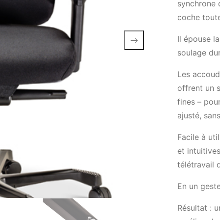
synchrone d
coche tout
Il épouse 
soulage du
Les accoudo
offrent un
fines – pou
ajusté, sa
Facile à uti
et intuitive
télétravail
En un geste
Résultat : 