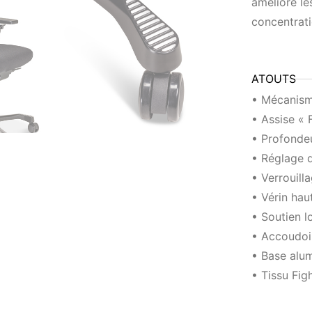
améliore les
concentrati
ATOUTS
• Mécanism
• Assise « 
• Profondeu
• Réglage d
• Verrouill
• Vérin hau
• Soutien l
• Accoudoi
• Base alum
• Tissu Fig