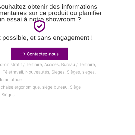
ouhaitez obtenir des informations
entaires sur ce produit ou planifier
un essai à notre showroom ?
t possible, et sans engagement !
⟶ Contactez-nous
dministratif / Tertiaire
,
Assises
,
Bureau / Tertiaire
,
 Télétravail
,
Nouveautés
,
Sièges
,
Sièges
,
sieges
,
 Home office
,
chaise ergonomique
,
siège bureau
,
Siège
,
Sièges