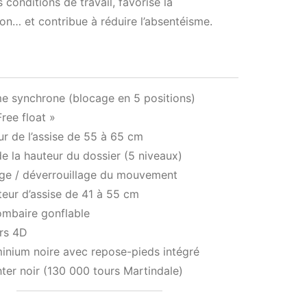
 conditions de travail, favorise la
on… et contribue à réduire l’absentéisme.
e synchrone (blocage en 5 positions)
Free float »
r de l’assise de 55 à 65 cm
e la hauteur du dossier (5 niveaux)
age / déverrouillage du mouvement
teur d’assise de 41 à 55 cm
ombaire gonflable
rs 4D
inium noire avec repose-pieds intégré
hter noir (130 000 tours Martindale)