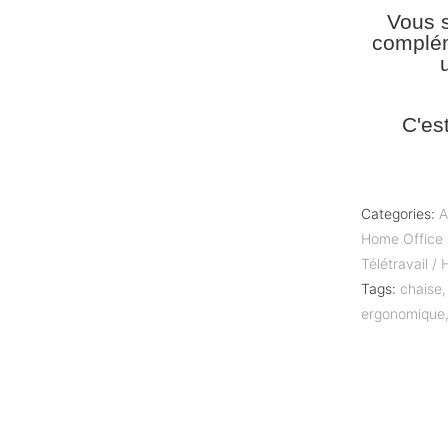
Vous s
complém
C'es
Categories:
A
Home Office -
Télétravail /
Tags:
chaise
ergonomique