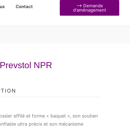
⟶ Demande
us
Contact
d'aménagement
 Prevstol NPR
PTION
ssier effilé et forme « baquet », son soutien
nflable ultra précis et son mécanisme