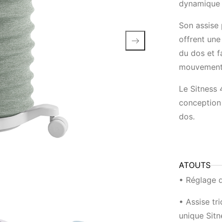
dynamique 
Son assise 
offrent une
du dos et f
mouvement
Le Sitness 
conception
dos.
ATOUTS
• Réglage d
• Assise tr
unique Sitn