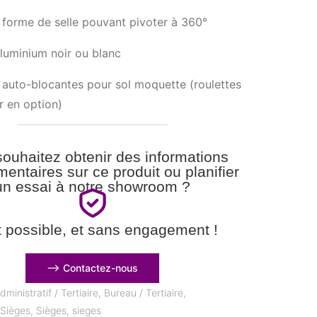
 forme de selle pouvant pivoter à 360°
luminium noir ou blanc
 auto-blocantes pour sol moquette (roulettes
r en option)
ouhaitez obtenir des informations
entaires sur ce produit ou planifier
un essai à notre showroom ?
t possible, et sans engagement !
⟶ Contactez-nous
dministratif / Tertiaire
,
Bureau / Tertiaire
,
,
Sièges
,
Sièges
,
sieges