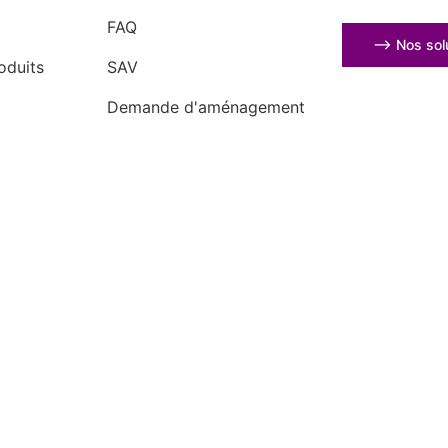
FAQ
⟶ Nos solu
oduits
SAV
Demande d'aménagement