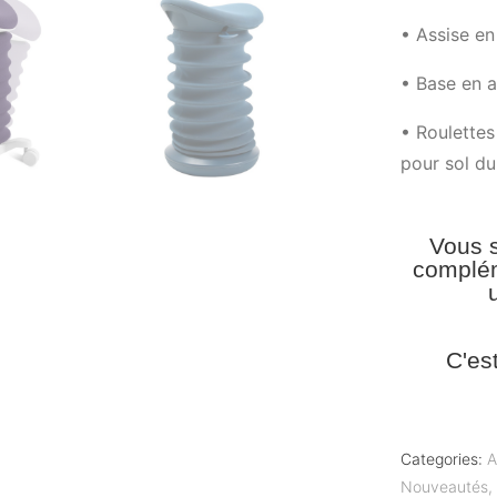
• Assise en
• Base en a
• Roulettes
pour sol du
Vous s
complém
C'es
Categories:
A
Nouveautés