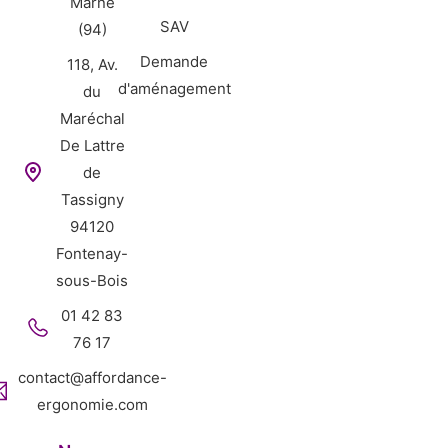
Marne
SAV
(94)
Demande
118, Av.
d'aménagement
du
Maréchal
De Lattre
de
Tassigny
94120
Fontenay-
sous-Bois
01 42 83
76 17
contact@affordance-
ergonomie.com