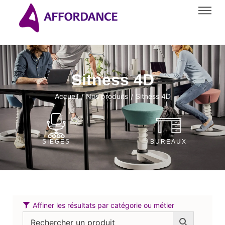
Sitness 4D
Accueil
Nos produits
Sitness 4D
/
/
SIÈGES
BUREAUX
Affiner les résultats par catégorie ou métier