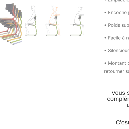
• Encoche 
• Poids sup
• Facile à 
• Silencieu
• Montant d
retourner s
Vous s
complém
C'es