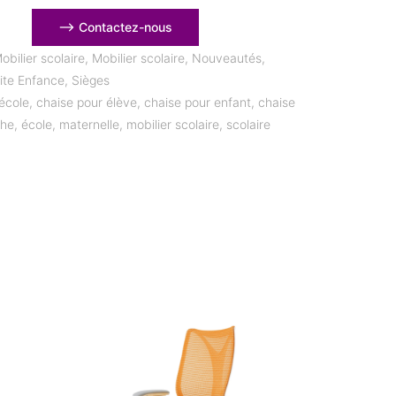
⟶ Contactez-nous
obilier scolaire
,
Mobilier scolaire
,
Nouveautés
,
tite Enfance
,
Sièges
école
,
chaise pour élève
,
chaise pour enfant
,
chaise
che
,
école
,
maternelle
,
mobilier scolaire
,
scolaire