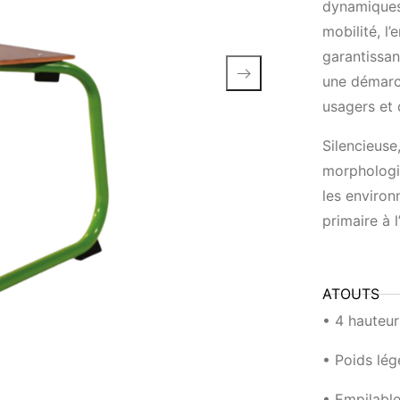
dynamiques.
mobilité, l
garantissan
une démarc
usagers et 
Silencieuse
morphologie
les enviro
primaire à l
ATOUTS
• 4 hauteur
• Poids lég
• Empilabl