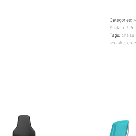
Categories:
M
Scolaire / Pe
Tags:
chaise 
scolaire
,
crè