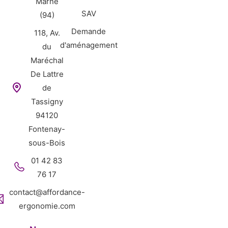
Marne
SAV
(94)
Demande
118, Av.
d'aménagement
du
Maréchal
De Lattre
de
Tassigny
94120
Fontenay-
sous-Bois
01 42 83
76 17
contact@affordance-
ergonomie.com