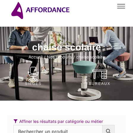
chaise scolaire
Accueil
Nos produits
chaise scolaire
/
/
SIÈGES
BUREAUX
Affiner les résultats par catégorie ou métier