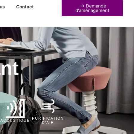
⟶ Demande
us
Contact
d'aménagement
nt
PURIFICATION
ACOUSTIQUE
D'AIR