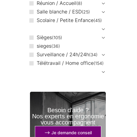
Réunion / Accueil
8
Salle blanche / ESD
25
Scolaire / Petite Enfance
45
Sièges
105
sieges
36
Surveillance / 24h/24h
34
Télétravail / Home office
154
Besoin d'aide ?
Nos experts en ergonomie
vous accompagnent
⟶ Je demande conseil