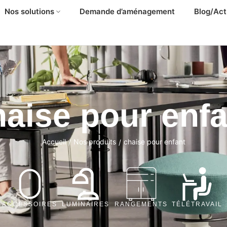
Nos solutions
Demande d’aménagement
Blog/Act
haise pour enfa
Accueil
Nos produits
chaise pour enfant
/
/
ACCESSOIRES
LUMINAIRES
RANGEMENTS
TÉLÉTRAVAIL