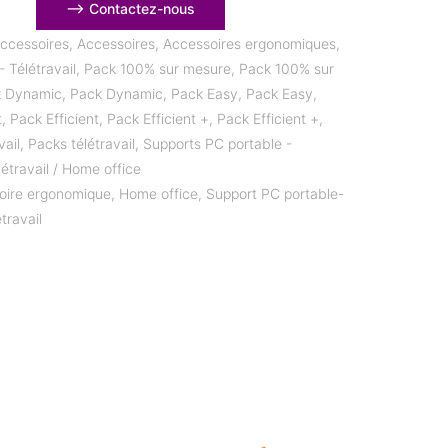
⟶ Contactez-nous
ccessoires
,
Accessoires
,
Accessoires ergonomiques
,
 Télétravail
,
Pack 100% sur mesure
,
Pack 100% sur
k Dynamic
,
Pack Dynamic
,
Pack Easy
,
Pack Easy
,
t
,
Pack Efficient
,
Pack Efficient +
,
Pack Efficient +
,
vail
,
Packs télétravail
,
Supports PC portable -
létravail / Home office
oire ergonomique
,
Home office
,
Support PC portable-
travail