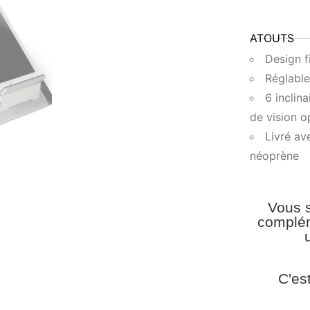
ATOUTS
Design f
Réglable
6 inclin
de vision o
Livré av
néoprène
Vous s
complém
C'es