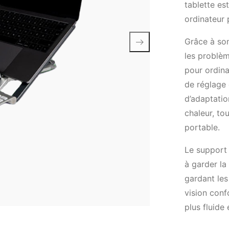
tablette es
ordinateur 
Grâce à son
les problèm
pour ordina
de réglage 
d’adaptatio
chaleur, to
portable.
Le support 
à garder la
gardant les
vision conf
plus fluide 