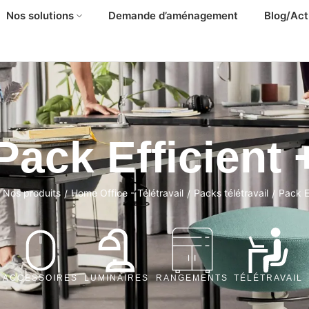
Nos solutions
Demande d’aménagement
Blog/Act
Pack Efficient 
Nos produits
Home Office - Télétravail
Packs télétravail
Pack E
/
/
/
ACCESSOIRES
LUMINAIRES
RANGEMENTS
TÉLÉTRAVAIL