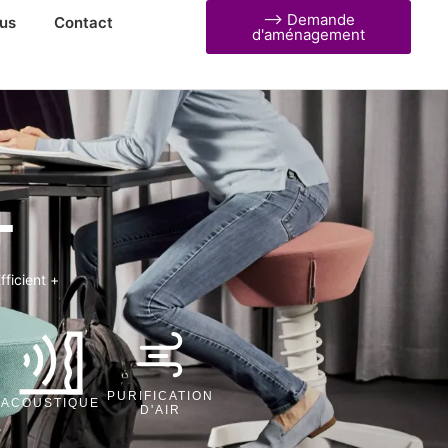
⟶ Demande
us
Contact
d'aménagement
+
fficient +
PURIFICATION
ACOUSTIQUE
D'AIR