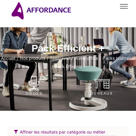
Pack Efficient +
Accueil
Nos produits
Télétravail / Home office
Packs télétravail
/
/
/
Pack Efficient +
/
SIÈGES
BUREAUX
Affiner les résultats par catégorie ou métier