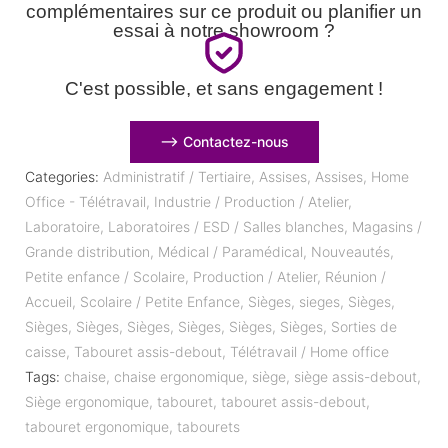
complémentaires sur ce produit ou planifier un
essai à notre showroom ?
C'est possible, et sans engagement !
⟶ Contactez-nous
Categories:
Administratif / Tertiaire
,
Assises
,
Assises
,
Home
Office - Télétravail
,
Industrie / Production / Atelier
,
Laboratoire
,
Laboratoires / ESD / Salles blanches
,
Magasins /
Grande distribution
,
Médical / Paramédical
,
Nouveautés
,
Petite enfance / Scolaire
,
Production / Atelier
,
Réunion /
Accueil
,
Scolaire / Petite Enfance
,
Sièges
,
sieges
,
Sièges
,
Sièges
,
Sièges
,
Sièges
,
Sièges
,
Sièges
,
Sièges
,
Sorties de
caisse
,
Tabouret assis-debout
,
Télétravail / Home office
Tags:
chaise
,
chaise ergonomique
,
siège
,
siège assis-debout
,
Siège ergonomique
,
tabouret
,
tabouret assis-debout
,
tabouret ergonomique
,
tabourets