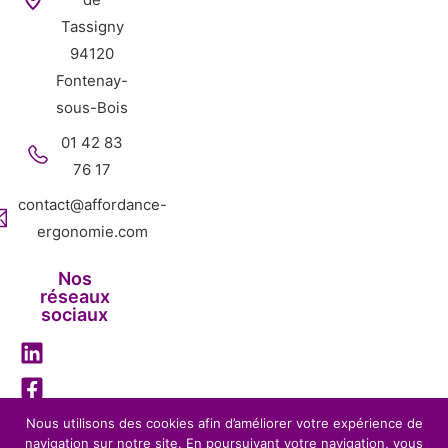
Tassigny
94120
Fontenay-
sous-Bois
01 42 83
76 17
contact@affordance-
ergonomie.com
Nos
réseaux
sociaux
Nous utilisons des cookies afin d’améliorer votre expérience de
navigation sur notre site. En poursuivant votre navigation, vous
Mentions légales
Politique de confidentialité