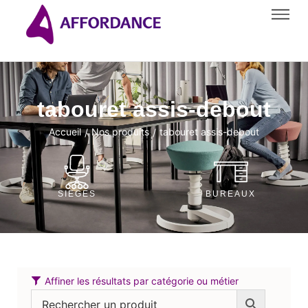
tabouret assis-debout
Accueil
Nos produits
tabouret assis-debout
/
/
SIÈGES
BUREAUX
Affiner les résultats par catégorie ou métier