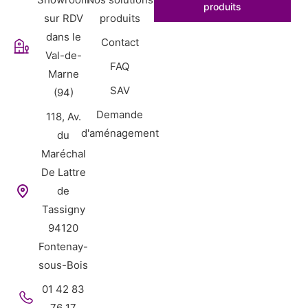
produits
sur RDV
produits
dans le
Contact
Val-de-
FAQ
Marne
SAV
(94)
Demande
118, Av.
d'aménagement
du
Maréchal
De Lattre
de
Tassigny
94120
Fontenay-
sous-Bois
01 42 83
76 17