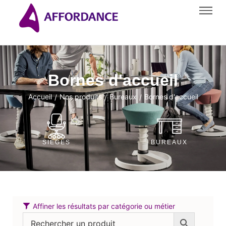
Bornes d'accueil
Accueil
Nos produits
Bureaux
Bornes d'accueil
/
/
/
SIÈGES
BUREAUX
Affiner les résultats par catégorie ou métier