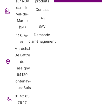
sur RDV
produits
dans le
Contact
Val-de-
FAQ
Marne
SAV
(94)
Demande
118, Av.
d'aménagement
du
Maréchal
De Lattre
de
Tassigny
94120
Fontenay-
sous-Bois
01 42 83
76 17