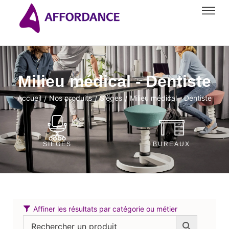
Milieu médical - Dentiste
Accueil
Nos produits
Sièges
Milieu médical - Dentiste
/
/
/
SIÈGES
BUREAUX
Affiner les résultats par catégorie ou métier