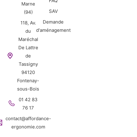
FAQ
Marne
SAV
(94)
Demande
118, Av.
d'aménagement
du
Maréchal
De Lattre
de
Tassigny
94120
Fontenay-
sous-Bois
01 42 83
76 17
contact@affordance-
ergonomie.com