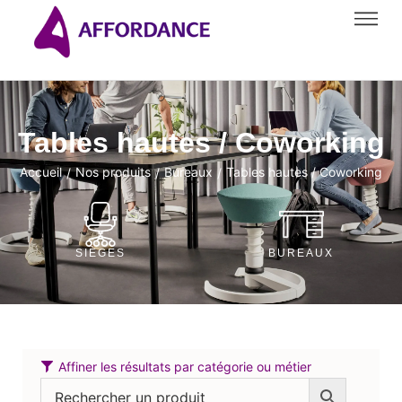
Tables hautes / Coworking
Accueil
Nos produits
Bureaux
Tables hautes / Coworking
/
/
/
SIÈGES
BUREAUX
Affiner les résultats par catégorie ou métier