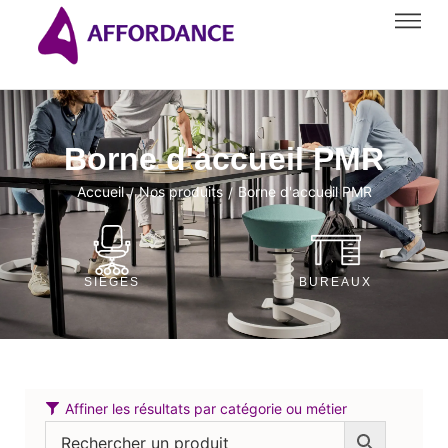
Borne d'accueil PMR
Accueil
Nos produits
Borne d'accueil PMR
/
/
SIÈGES
BUREAUX
Affiner les résultats par catégorie ou métier