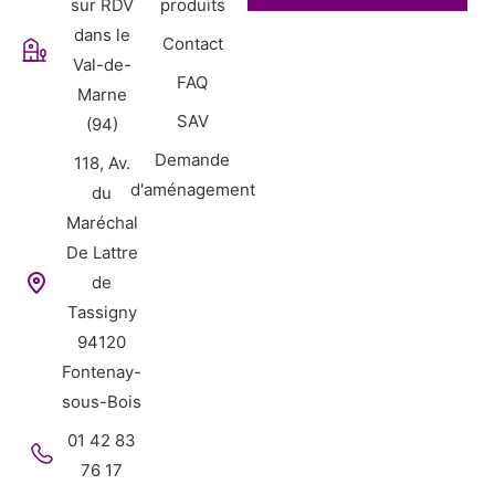
sur RDV
produits
dans le
Contact
Val-de-
FAQ
Marne
SAV
(94)
Demande
118, Av.
d'aménagement
du
Maréchal
De Lattre
de
Tassigny
94120
Fontenay-
sous-Bois
01 42 83
76 17