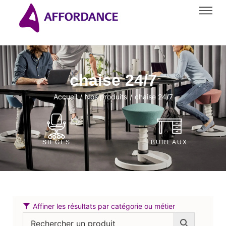
chaise 24/7
Accueil
Nos produits
chaise 24/7
/
/
SIÈGES
BUREAUX
Affiner les résultats par catégorie ou métier