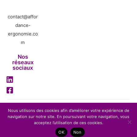
contact@affor
dance-
ergonomie.co
m
Nos
réseaux
sociaux
Mentions légales
Nous utilisons des cookies afin d’améliorer votre expérience de
navigation sur notre site. En poursuivant votre navigation, vous
Politique de confidentialité
acceptez l’utilisation de ces cookies.
Affordance Ergonomie – 2026 – Tous droits réservés-
OK
Non
Réalisation
BENEFITS WEB